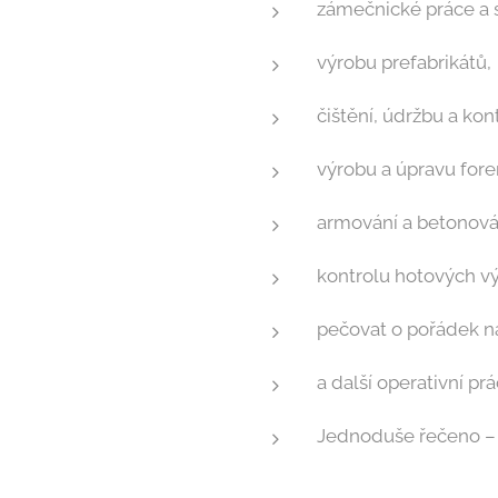
zámečnické práce a s
výrobu prefabrikátů,
čištění, údržbu a kon
výrobu a úpravu fore
armování a betonová
kontrolu hotových v
pečovat o pořádek na
a další operativní p
Jednoduše řečeno – 