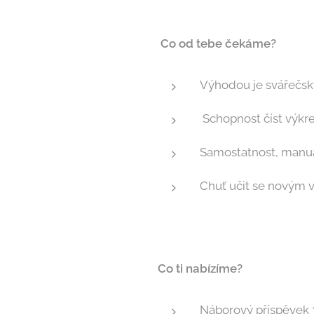
Co od tebe čekáme?
Výhodou je svářečsk
Schopnost číst výkr
Samostatnost, manuál
Chuť učit se novým v
Co ti nabízíme?
Náborový příspěvek 3