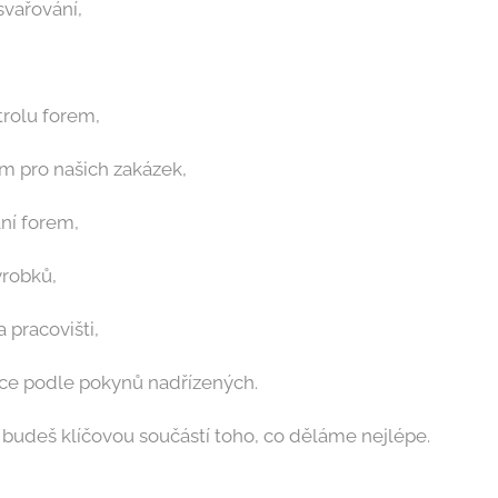
vařování,
trolu forem,
m pro našich zakázek,
ní forem,
ýrobků,
 pracovišti,
ráce podle pokynů nadřízených.
budeš klíčovou součástí toho, co děláme nejlépe.