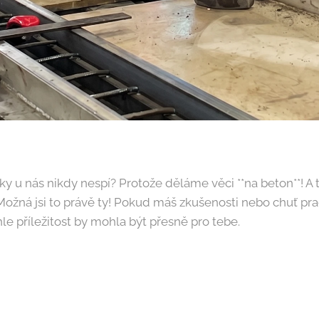
zky u nás nikdy nespí? Protože děláme věci **na beton**! A
Možná jsi to právě ty! Pokud máš zkušenosti nebo chuť pra
ahle příležitost by mohla být přesně pro tebe.