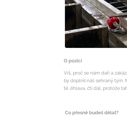
O pozic
i
Víš, proč se nám daří a zaká
by doplnil náš sehraný tým. 
tě Jihlava, čti dál, protože t
Co přesně budeš dělat?