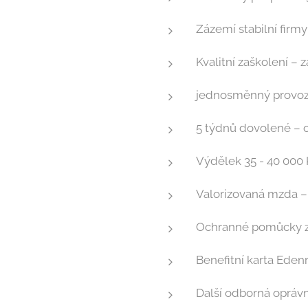
Zázemí stabilní firmy
Kvalitní zaškolení – 
jednosměnný provoz –
5 týdnů dovolené – o
Výdělek 35 - 40 000 Kč
Valorizovaná mzda – 
Ochranné pomůcky zd
Benefitní karta Edenr
Další odborná oprávn