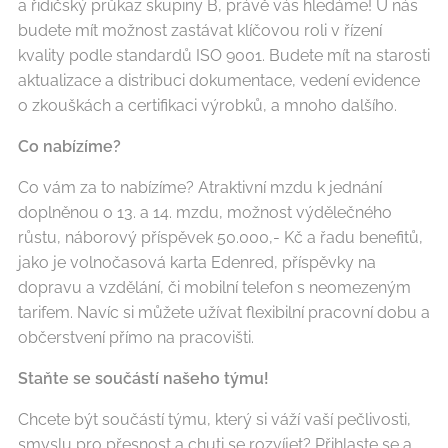
a řidičský průkaz skupiny B, právě vás hledáme! U nás
budete mít možnost zastávat klíčovou roli v řízení
kvality podle standardů ISO 9001. Budete mít na starosti
aktualizace a distribuci dokumentace, vedení evidence
o zkouškách a certifikaci výrobků, a mnoho dalšího.
Co nabízíme?
Co vám za to nabízíme? Atraktivní mzdu k jednání
doplněnou o 13. a 14. mzdu, možnost výdělečného
růstu, náborový příspěvek 50.000,- Kč a řadu benefitů,
jako je volnočasová karta Edenred, příspěvky na
dopravu a vzdělání, či mobilní telefon s neomezeným
tarifem. Navíc si můžete užívat flexibilní pracovní dobu a
občerstvení přímo na pracovišti.
Staňte se součástí našeho týmu!
Chcete být součástí týmu, který si váží vaší pečlivosti,
smyslu pro přesnost a chuti se rozvíjet? Přihlaste se a