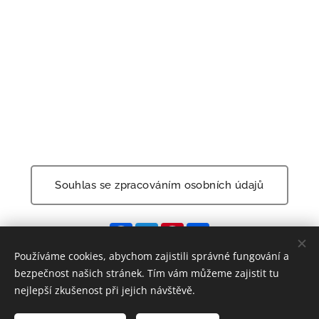
Souhlas se zpracováním osobních údajů
F
T
P
S
a
w
i
h
c
i
n
a
Používáme cookies, abychom zajistili správné fungování a
e
t
t
r
bezpečnost našich stránek. Tím vám můžeme zajistit tu
b
t
e
e
o
e
r
nejlepší zkušenost při jejich návštěvě.
o
r
e
© 2026 Leube Beton s.r.o.
k
s