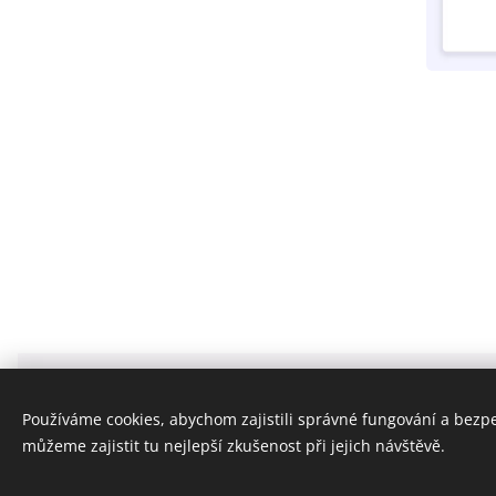
Používáme cookies, abychom zajistili správné fungování a bezp
můžeme zajistit tu nejlepší zkušenost při jejich návštěvě.