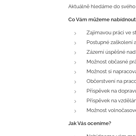
Aktuálně hledáme do svého t
Co Vám můžeme nabídnout
Zajímavou práci ve 
Postupné zaškolení a
Zázemí úspěšné nadn
Možnost občasné pr
Možnost si napracov
Občerstvení na praco
Příspěvek na doprav
Příspěvek na vzdělán
Možnost volnočasové 
Jak Vás oceníme?