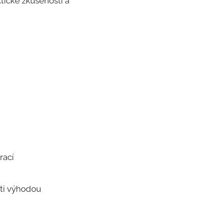
ické zkušenosti a
rací
sti výhodou