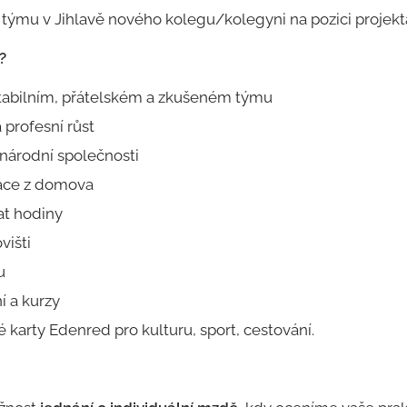
ýmu v Jihlavě nového kolegu/kolegyni na pozici projektan
?
stabilním, přátelském a zkušeném týmu
 profesní růst
árodní společnosti
áce z domova
at hodiny
višti
u
í a kurzy
karty Edenred pro kulturu, sport, cestování.