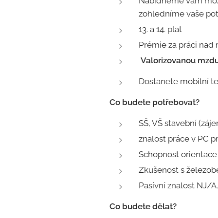
Nabídneme vám mo
zohledníme vaše pot
13. a 14. plat
Prémie za práci nad 
V
alorizovanou mzd
Dostanete mobilní t
Co budete potřebovat?
SŠ, VŠ stavební (záj
znalost práce v PC 
Schopnost orientace
Zkušenost s železobe
Pasívní znalost NJ/A
Co budete dělat?