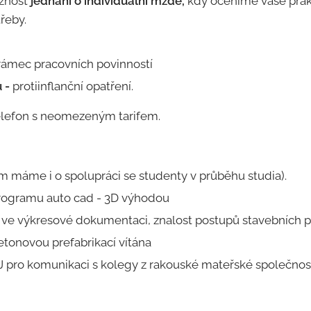
žnost
jednání o individuální mzdě,
kdy oceníme vaše prakt
řeby.
rámec pracovních povinností
u -
protiinflanční opatření.
elefon s neomezeným tarifem.
em máme i o spolupráci se studenty v průběhu studia).
programu auto cad - 3D výhodou
 ve výkresové dokumentaci, znalost postupů stavebních p
tonovou prefabrikací vítána
J pro komunikaci s kolegy z rakouské mateřské společno