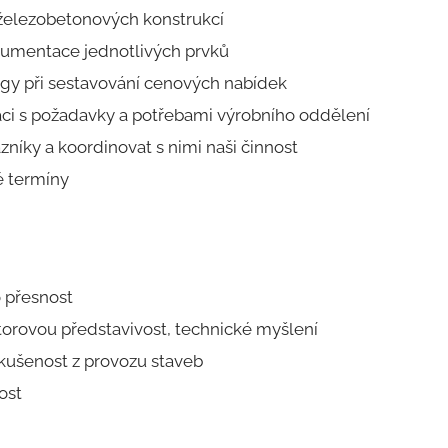
železobetonových konstrukcí
kumentace jednotlivých prvků
egy při sestavování cenových nabídek
áci s požadavky a potřebami výrobního oddělení
níky a koordinovat s nimi naši činnost
 termíny
o přesnost
torovou představivost, technické myšlení
kušenost z provozu staveb
ost