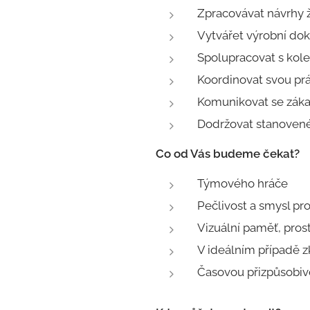
Zpracovávat návrhy 
Vytvářet výrobní do
Spolupracovat s kol
Koordinovat svou pr
Komunikovat se zákaz
Dodržovat stanovené
Co od Vás budeme čekat?
Týmového hráče
Pečlivost a smysl pr
Vizuální paměť, pros
V ideálním případě z
Časovou přizpůsobiv