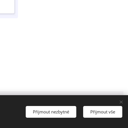
Přijmout nezbytné
Přijmout vše